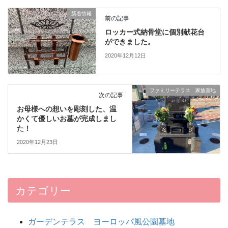
新着情報
前の記事
ロッカー式納骨堂に個別献花台
ができました。
2020年12月12日
ファミリーテラス 家族墓地
次の記事
お母様への想いを彫刻した、温
かくて優しいお墓が完成しまし
た！
2020年12月23日
カテゴリー
ガーデンテラス ヨーロッパ風公園墓地