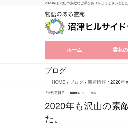
コ
ナ
2020年も沢山の素敵なご縁をありがとうございまし
ン
ビ
テ
ゲ
ン
ー
ツ
シ
に
ョ
移
ン
ホーム
霊苑の
動
に
移
動
ブログ
HOME
ブログ
新着情報
2020
/ 最終更新日 :
numaz-ht-toukou
2020年も沢山の
た。