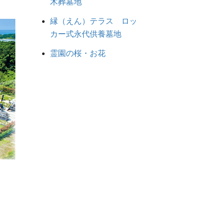
木葬墓地
縁（えん）テラス ロッ
カー式永代供養墓地
霊園の桜・お花