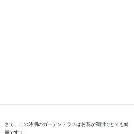
少しだけ、私の自己紹介をさせていただきます( *´艸｀)
三島市に住んでいます。
大きくて頼りがいのある旦那さんと、サバサバした娘、
美容とファッションが大好きな息子、癒し担当のトイプー
ドルの4人と一匹家族です( ^^)
年齢は、ヒルサイドテラスにてお会いした時に・・・コッ
ソリお教えします(*ﾉωﾉ)
どうぞよろしくお願いいたします。
さて、この時期のガーデンテラスはお花が満開でとても綺
麗です！！