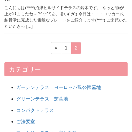
こんにちは(*^^*)沼津ヒルサイドテラスの鈴木です。 やっと!雨が
上がりましたね～(*^▽^*)あ、暑い( ;∀;) 今日は・・・ロッカー式
納骨堂に完成した素敵なプレートをご紹介します(*^^*) ご来苑いた
だいたきっ […]
投
ペ
ペ
«
1
2
稿
ー
ー
ナ
ジ
ジ
ビ
カテゴリー
ゲ
ー
ガーデンテラス ヨーロッパ風公園墓地
シ
ョ
グリーンテラス 芝墓地
ン
コンパクトテラス
ご法要室