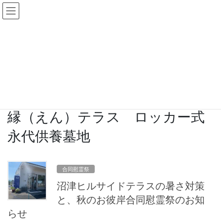
コ
ナ
ン
ビ
テ
ゲ
ン
ー
ツ
シ
ブログ
に
ョ
移
ン
HOME
ブログ
縁（えん）テラス ロッカー式永代供養墓地
動
に
移
動
縁（えん）テラス ロッカー式
永代供養墓地
合同慰霊祭
沼津ヒルサイドテラスの暑さ対策
と、秋のお彼岸合同慰霊祭のお知
らせ