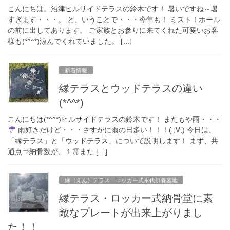
こんにちは。沼津ヒルサイドテラスの鈴木です！ 暑いですね～暑
すぎます・・・。 と、いうことで・・・今年も！ ミスト！ホール
の前に出してあります。 ご家族とお参りに来てくれた可愛いお客
様も(*^^*)涼んでくれていました。 […]
新着情報
縁テラスとウッドテラスの違い
(*^^*)
こんにちは(*^^*)ヒルサイドテラスの鈴木です！ またもや雨・・・
雨好きだけど・・・さすがに雨の日多い！！！( ;∀;) 今日は、
「縁テラス」と「ウッドテラス」について説明します！ まず、共
通点⇒納骨数が、１霊また […]
縁（えん）テラス ロッカー式永代供養墓地
縁テラス・ロッカー式納骨堂に素
敵なプレートが出来上がりまし
た！！